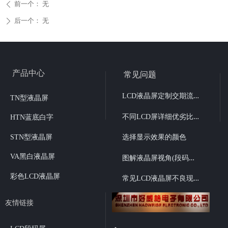
前一个：
无
ꄴ
后一个：
无
ꄲ
产品中心
常见问题
L
CD液晶屏定制交期流程
TN型液晶屏
不
同LCD屏详细优劣比较
HTN蓝底白字
STN型液晶屏
选择显示效果的颜色
图
解液晶屏视角(段码液晶6点、12点视角选择）
VA黑白液晶屏
彩色LCD液晶屏
常
见LCD液晶屏不良现象
友情链接