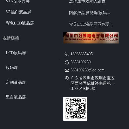
STN型液晶屏
选择显示效果的颜色
图
解液晶屏视角(段码液晶6点、12点视角选择）
VA黑白液晶屏
彩色LCD液晶屏
常
见LCD液晶屏不良现象
友情链接
LCD段码屏
18938665495
5353109250
段码屏
535109250@qq.com
广东省深圳市深圳市宝安
定制液晶屏
区西乡固戍健裕南昌第一
工业区A栋6楼
黑白液晶屏