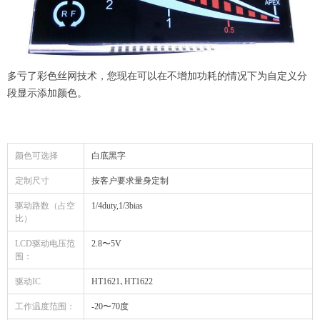
多亏了彩色丝网技术，您现在可以在不增加功耗的情况下为自定义分
段显示添加颜色。
颜色可选择
白底黑字
定制尺寸
按客户要求量身定制
驱动路数（占空
1/4duty,1/3bias
比）
LCD驱动电压范
2.8〜5V
围：
驱动IC
HT1621､HT1622
工作温度范围：
-20〜70度