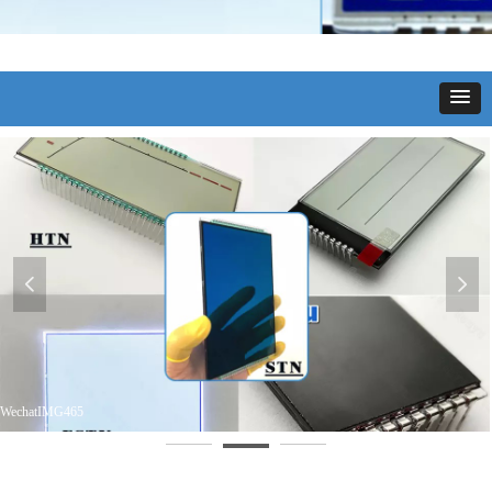
넳
넲
WechatIMG465