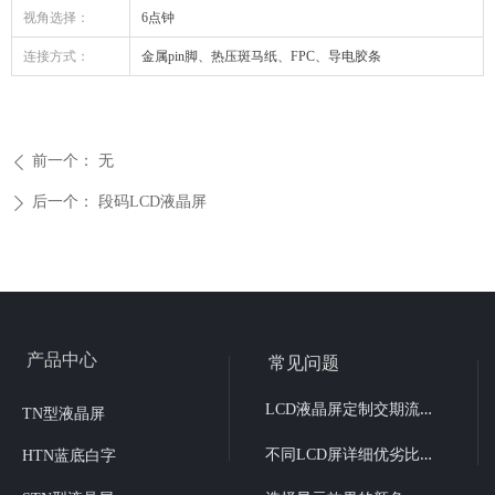
视角选择：
6点钟
连接方式：
金属pin脚、热压斑马纸、FPC、导电胶条
前一个：
无
ꄴ
后一个：
段码LCD液晶屏
ꄲ
产品中心
常见问题
L
CD液晶屏定制交期流程
TN型液晶屏
不
同LCD屏详细优劣比较
HTN蓝底白字