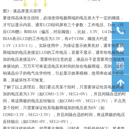
图3：液晶屏显示原理
要使得晶体发生扭转，必须使得电极两端的电压差大于一定的阈值，
才可以显示内容。通常LCD段码屏有三个参数：工作电压、Duty（对
끅
应COM数）和BIAS（偏压，对应阈值），比如，3.3V、1/4 Duty、1/3
BIAS表示LCD的工作电压为3.3V，有4个COM，阈值大约是
뀩
1.1V（3.3/3=1.1）。实际使用中，为保证显示效果良好，通常给电极
两端加的电压差接近LCD的工作电压；若要不显示，通常给电极两端
加的电压差接近0V。需要特别注意的是，液晶分子是需要用交流信号
낃
来驱动的，万万不可将直流电压长时间的加在电极两端，否则，会影
响液晶分子的电气化学特性，引起显示效果模糊，使用寿命减少的后
果，其破坏性不可恢复。
녕
了解了以上原理后，我们要点亮某个段时，只需要保证给其电极两端
加的电压差为3.3V（如COM1=3.3V，SEG1=0V），并且间隔合适的时
间，将这两极的电压反转输出（如COM1=0V，SEG1=3.3V）；不点亮
某个段时，只需要保证给其电极两端加的电压差为0V（如
COM1=3.3V，SEG1=3.3V），并且间隔合适的时间，将这两极的电压
反转输出（如COM1=0V，SEG1=0V）。
要实现这样的操作，就需要主频快、计时准、功耗低的MCU。笔者曾