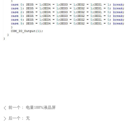
前一个：
电量188%液晶屏
ꄴ
后一个：
无
ꄲ