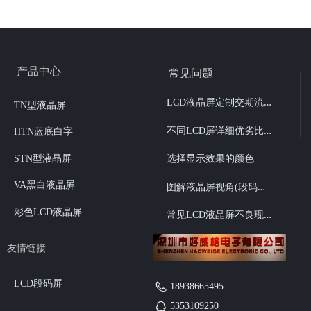
产品中心
常见问题
L
CD液晶屏定制交期流程
TN型液晶屏
不
同LCD屏详细优劣比较
HTN蓝底白字
STN型液晶屏
选择显示效果的颜色
图
解液晶屏视角(段码液晶6点、12点视角选择）
VA黑白液晶屏
彩色LCD液晶屏
常
见LCD液晶屏不良现象
友情链接
LCD段码屏
18938665495
5353109250