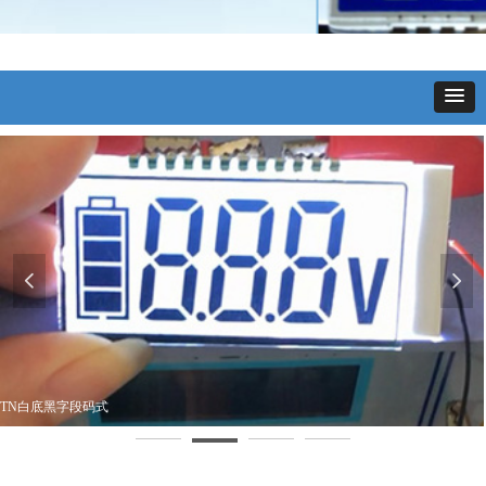
넳
넲
TN白底黑字段码式