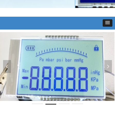
넳
넲
FSTN检测仪-LCD液晶屏