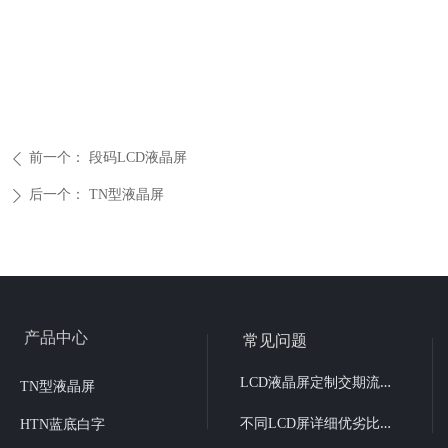
前一个：
段码LCD液晶屏
ꄴ
后一个：
TN型液晶屏
ꄲ
产品中心
常见问题
L
CD液晶屏定制交期流程
TN型液晶屏
不
同LCD屏详细优劣比较
HTN蓝底白字