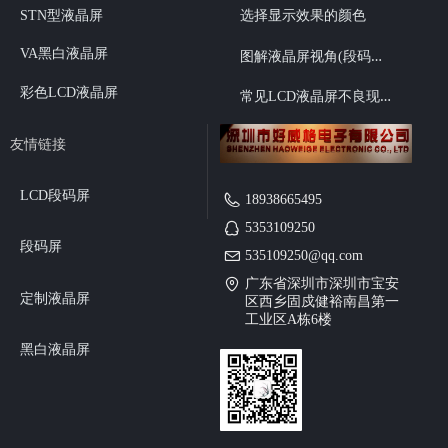
STN型液晶屏
选择显示效果的颜色
图
解液晶屏视角(段码液晶6点、12点视角选择）
VA黑白液晶屏
彩色LCD液晶屏
常
见LCD液晶屏不良现象
友情链接
LCD段码屏
18938665495
5353109250
段码屏
535109250@qq.com
广东省深圳市深圳市宝安
定制液晶屏
区西乡固戍健裕南昌第一
工业区A栋6楼
黑白液晶屏