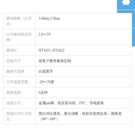
뀩
낃
驱动路数（占空
1/4duty,1/3bias
比）
LCD驱动电压范
2.8〜5V
녕
围：
驱动IC
HT1621､HT1622
定制尺寸
按客户要求量身定制
颜色可选择
白底黑字
工作温度范围：
-20〜70度
视角选择：
6点钟
连接方式：
金属pin脚、热压斑马纸、FPC、导电胶条
黑底白字LCD优
黑白对比度高，显示清晰，色彩丰富档次高；视角宽
点：
（90°~180°）