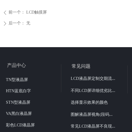
前一个：
LCD触摸屏
ꄴ
后一个：
无
ꄲ
产品中心
常见问题
L
CD液晶屏定制交期流程
TN型液晶屏
不
同LCD屏详细优劣比较
HTN蓝底白字
STN型液晶屏
选择显示效果的颜色
图
解液晶屏视角(段码液晶6点、12点视角选择）
VA黑白液晶屏
彩色LCD液晶屏
常
见LCD液晶屏不良现象