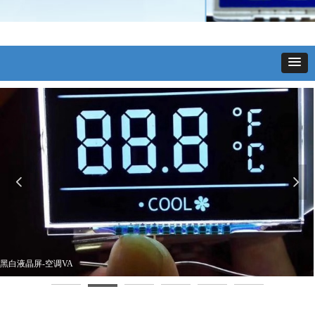
넳
넲
黑白液晶屏-空调VA