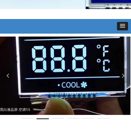
넳
넲
黑白液晶屏-空调VA