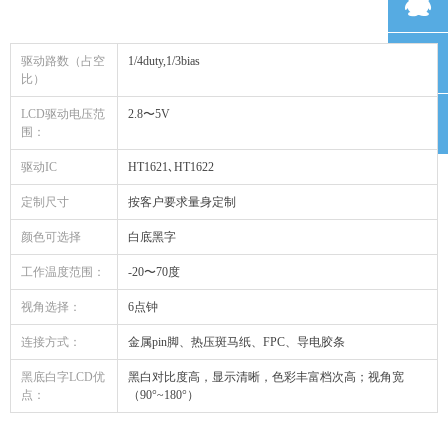
뀩
낃
驱动路数（占空
1/4duty,1/3bias
比）
LCD驱动电压范
2.8〜5V
녕
围：
驱动IC
HT1621､HT1622
定制尺寸
按客户要求量身定制
颜色可选择
白底黑字
工作温度范围：
-20〜70度
视角选择：
6点钟
连接方式：
金属pin脚、热压斑马纸、FPC、导电胶条
黑底白字LCD优
黑白对比度高，显示清晰，色彩丰富档次高；视角宽
点：
（90°~180°）