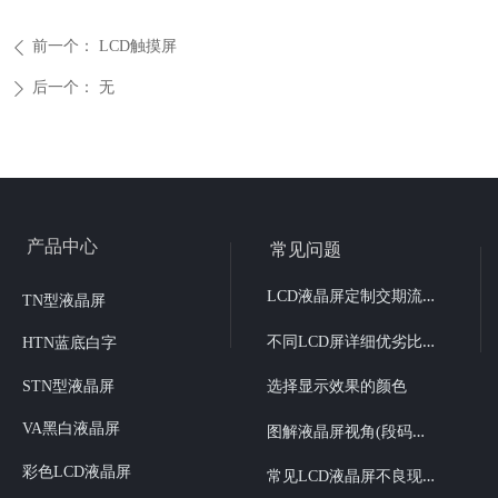
前一个：
LCD触摸屏
ꄴ
后一个：
无
ꄲ
产品中心
常见问题
L
CD液晶屏定制交期流程
TN型液晶屏
不
同LCD屏详细优劣比较
HTN蓝底白字
STN型液晶屏
选择显示效果的颜色
图
解液晶屏视角(段码液晶6点、12点视角选择）
VA黑白液晶屏
彩色LCD液晶屏
常
见LCD液晶屏不良现象