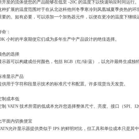
新开发的流体使您的产品能够在低至 -20C 的温度下以快速响应时间运
这种扩展的温度范围对于在从北达科他州冬季寒冷到凤凰城夏季炎热的环
重要的。如有必要，可以添加一个加热器元件，以便在更冷的温度下继续
寿命：
70K 小时的半衰期使它们成为多年生产中产品设计的绝佳选择。
颜色的选择
显示器可以构建成任何颜色，包括 RGB（红/绿/蓝），以允许最终生成独
标准显示产品
提供用于字符和段显示技术的标准尺寸和配置。许多现货当天发货。
定制成本低
定制 VATN 技术所需的低成本允许您选择整体尺寸、亮度、接口（SPI、
比平面内切换便宜
VATN允许显示器提供类似于 IPS 的鲜明对比，但工具和单位成本只是其