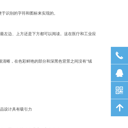
便于识别的字符和图标来实现的。
边、最左边、上方还是下方都可以阅读。这在医疗和工业应
끅
的边缘很清晰，在色彩鲜艳的部分和深黑色背景之间没有“绒
뀩
낃
녕
产品设计具有吸引力