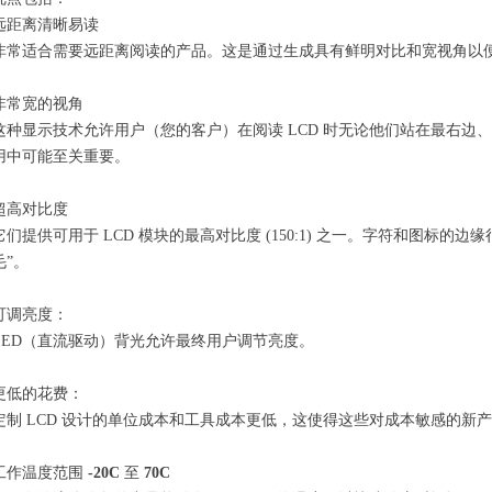
远距离清晰易读
非常适合需要远距离阅读的产品。这是通过生成具有鲜明对比和宽视角以
非常宽的视角
这种显示技术允许用户（您的客户）在阅读 LCD 时无论他们站在最右
用中可能至关重要。
超高对比度
它们提供可用于 LCD 模块的最高对比度 (150:1) 之一。字符和图标
毛”。
可调亮度：
LED（直流驱动）背光允许最终用户调节亮度。
更低的花费：
定制 LCD 设计的单位成本和工具成本更低，这使得这些对成本敏感的新
工作温度范围
-20C
至
70C