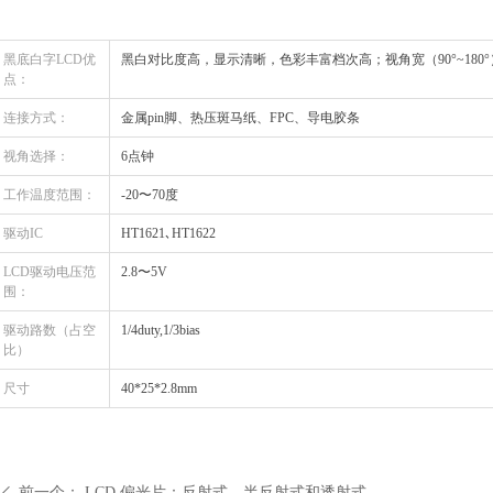
黑底白字LCD优
黑白对比度高，显示清晰，色彩丰富档次高；视角宽（90°~180°
点：
连接方式：
金属pin脚、热压斑马纸、FPC、导电胶条
视角选择：
6点钟
工作温度范围：
-20〜70度
驱动IC
HT1621､HT1622
LCD驱动电压范
2.8〜5V
围：
驱动路数（占空
1/4duty,1/3bias
比）
尺寸
40*25*2.8mm
前一个：
LCD 偏光片：反射式、半反射式和透射式