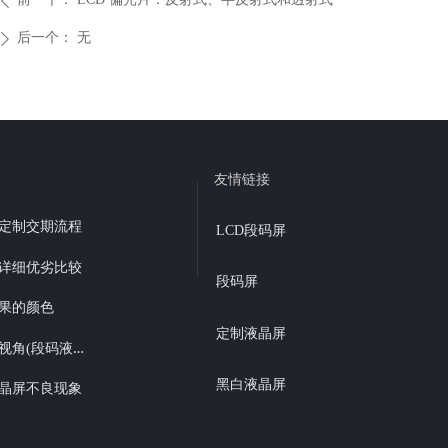
ꄴ
后一个：
无
ꄲ
友情链接
屏定制交期流程
LCD段码屏
屏详细优劣比较
段码屏
果的颜色
定制液晶屏
图
解液晶屏视角(段码液晶6点、12点视角选择）
黑白液晶屏
液晶屏不良现象