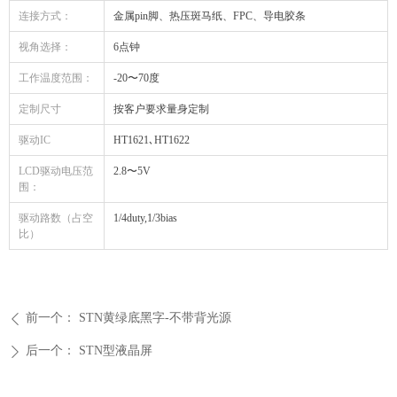
连接方式：
金属pin脚、热压斑马纸、FPC、导电胶条
视角选择：
6点钟
工作温度范围：
-20〜70度
定制尺寸
按客户要求量身定制
驱动IC
HT1621､HT1622
LCD驱动电压范
2.8〜5V
围：
驱动路数（占空
1/4duty,1/3bias
比）
前一个：
STN黄绿底黑字-不带背光源
ꄴ
后一个：
STN型液晶屏
ꄲ