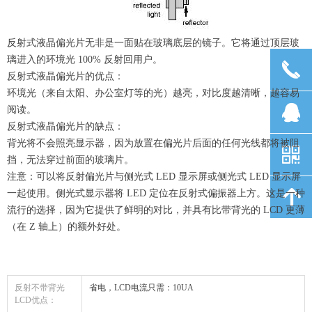
反射式液晶偏光片无非是一面贴在玻璃底层的镜子。它将通过顶层玻
璃进入的环境光 100% 反射回用户。
끅
反射式液晶偏光片的优点：
环境光（来自太阳、办公室灯等的光）越亮，对比度越清晰，越容易
뀩
阅读。
反射式液晶偏光片的缺点：
背光将不会照亮显示器，因为放置在偏光片后面的任何光线都将被阻
낃
挡，无法穿过前面的玻璃片。
注意：可以将反射偏光片与侧光式 LED 显示屏或侧光式 LED 显示屏
녕
一起使用。侧光式显示器将 LED 定位在反射式偏振器上方。这是一种
流行的选择，因为它提供了鲜明的对比，并具有比带背光的 LCD 更薄
（在 Z 轴上）的额外好处。
反射不带背光
省电，LCD电流只需：10UA
LCD优点：