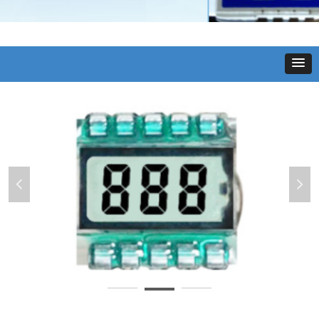
넳
넲
3D打印笔显示屏