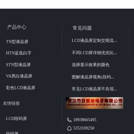
产品中心
常见问题
L
CD液晶屏定制交期流程
TN型液晶屏
不
同LCD屏详细优劣比较
HTN蓝底白字
STN型液晶屏
选择显示效果的颜色
图
解液晶屏视角(段码液晶6点、12点视角选择）
VA黑白液晶屏
彩色LCD液晶屏
常
见LCD液晶屏不良现象
友情链接
LCD段码屏
18938665495
5353109250
段码屏